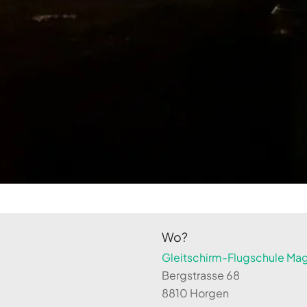
Wo?
Gleitschirm-Flugschule Magi
Bergstrasse 68
8810 Horgen