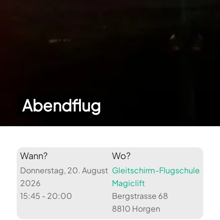
Abendflug
Wann?
Wo?
Donnerstag, 20. August
Gleitschirm-Flugschule
2026
Magiclift
15:45 - 20:00
Bergstrasse 68
8810 Horgen