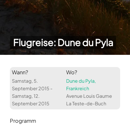
Flugreise: Dune du Pyla
Wann?
Wo?
Samstag, 5.
Dune du Pyla,
September 2015 -
Frankreich
Samstag, 12.
Avenue Louis Gaume
September 2015
La Teste-de-Buch
Programm