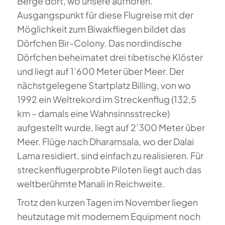
Berge dort, wo unsere aufhören.
Ausgangspunkt für diese Flugreise mit der
Möglichkeit zum Biwakfliegen bildet das
Dörfchen Bir-Colony. Das nordindische
Dörfchen beheimatet drei tibetische Klöster
und liegt auf 1’600 Meter über Meer. Der
nächstgelegene Startplatz Billing, von wo
1992 ein Weltrekord im Streckenflug (132,5
km – damals eine Wahnsinnsstrecke)
aufgestellt wurde, liegt auf 2’300 Meter über
Meer. Flüge nach Dharamsala, wo der Dalai
Lama residiert, sind einfach zu realisieren. Für
streckenflugerprobte Piloten liegt auch das
weltberühmte Manali in Reichweite.
Trotz den kurzen Tagen im November liegen
heutzutage mit modernem Equipment noch