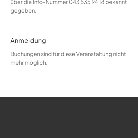
über die Info-Nummer 043 535 94 18 bekannt
gegeben.
Anmeldung
Buchungen sind für diese Veranstaltung nicht
mehr möglich.
FAQ zum Gleitschirmfliegen
Was bedeutet Magiclift?
Webcam
Copyright © 2026 - Gleitschirm-Flugschule Magiclift