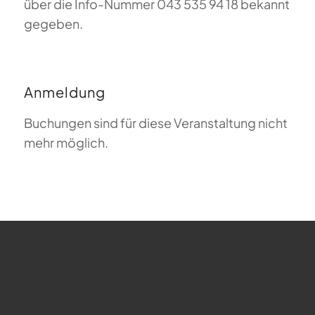
über die Info-Nummer 043 535 94 18 bekannt
gegeben.
Anmeldung
Buchungen sind für diese Veranstaltung nicht
mehr möglich.
FAQ zum Gleitschirmfliegen
Was bedeutet Magiclift?
Webcam
Copyright © 2026 - Gleitschirm-Flugschule Magiclift