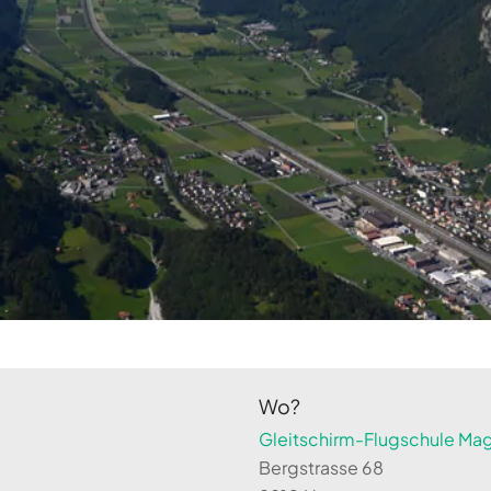
Wo?
Gleitschirm-Flugschule Magi
Bergstrasse 68