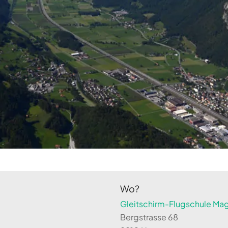
Wo?
Gleitschirm-Flugschule Magi
Bergstrasse 68