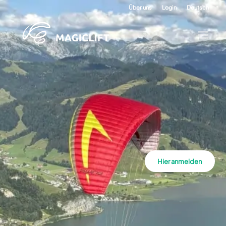
Über uns
Login
Deutsch
Hier anmelden