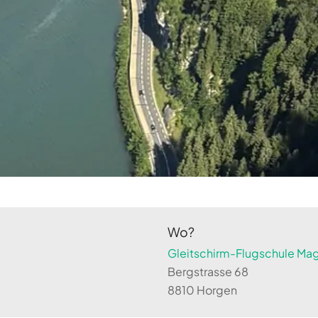
Wo?
Gleitschirm-Flugschule Magi
Bergstrasse 68
8810 Horgen