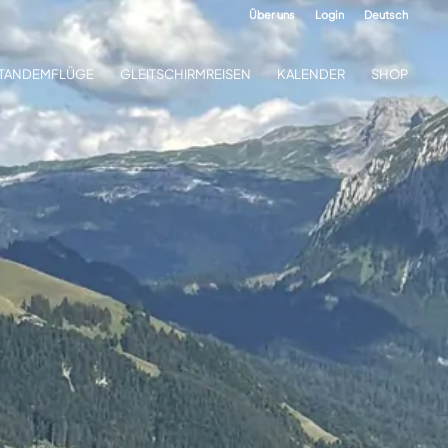
Über uns
Login
Deutsch
TANDEMFLÜGE
GLEITSCHIRMREISEN
KALENDER
SHOP