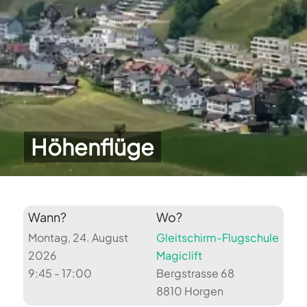
Höhenflüge
Wann?
Wo?
Montag, 24. August
Gleitschirm-Flugschule
2026
Magiclift
9:45 - 17:00
Bergstrasse 68
8810 Horgen