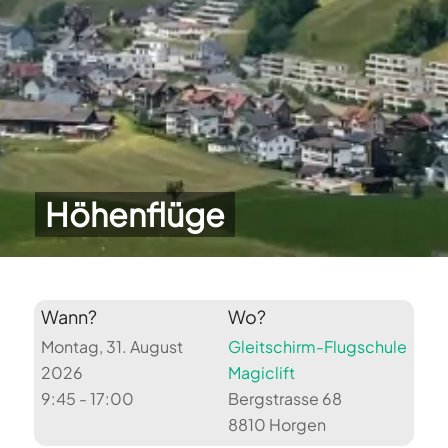
Höhenflüge
Wann?
Wo?
Montag, 31. August
Gleitschirm-Flugschule
2026
Magiclift
9:45 - 17:00
Bergstrasse 68
8810 Horgen