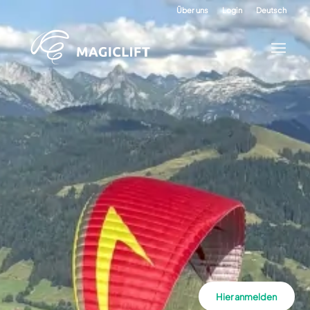
Über uns
Login
Deutsch
Hier anmelden