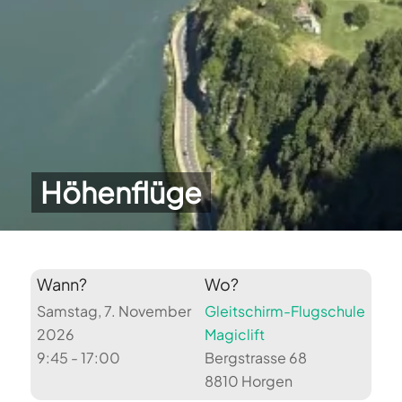
Höhenflüge
Wann?
Wo?
Samstag, 7. November
Gleitschirm-Flugschule
2026
Magiclift
9:45 - 17:00
Bergstrasse 68
8810 Horgen