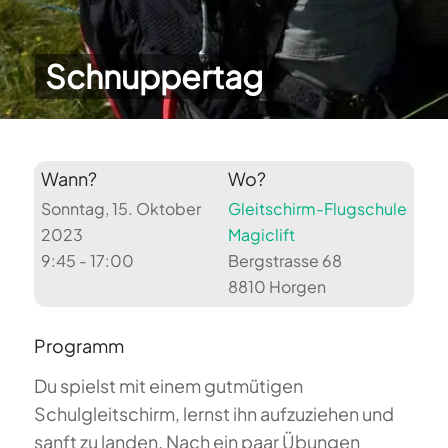
Schnuppertag
Wann?
Wo?
Sonntag, 15. Oktober
Gleitschirm-Flugschule
2023
Magiclift
9:45 - 17:00
Bergstrasse 68
8810 Horgen
Programm
Du spielst mit einem gutmütigen
Schulgleitschirm, lernst ihn aufzuziehen und
sanft zu landen. Nach ein paar Übungen