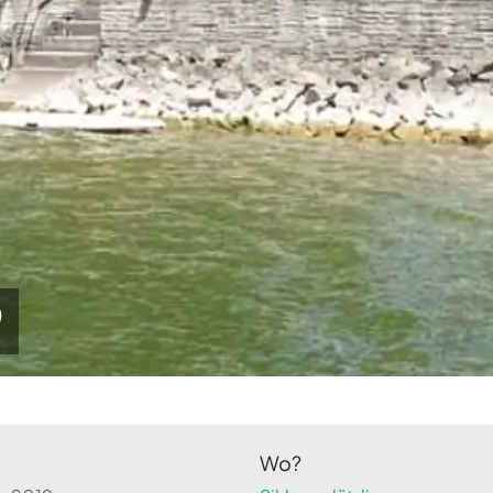
9
Wo?