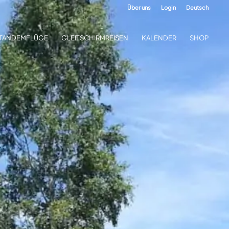
Über uns
Login
Deutsch
TANDEMFLÜGE
GLEITSCHIRMREISEN
KALENDER
SHOP