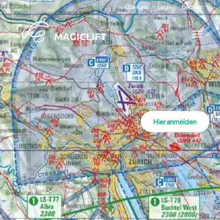
Über uns
Login
Deutsch
Hier anmelden