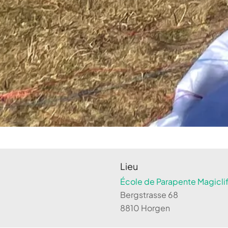
Lieu
École de Parapente Magiclif
Bergstrasse 68
8810 Horgen