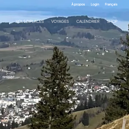
À propos
Login
Français
VOLS BIPLACES
VOYAGES
CALENDRIER
SHOP