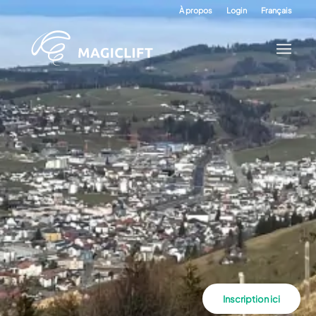
À propos
Login
Français
Inscription ici