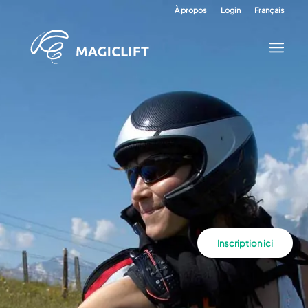
À propos
Login
Français
Inscription ici