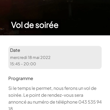
Vol de soirée
Date
mercredi 18 mai 2022
15:45 - 20:00
Programme
Si le temps le permet, nous ferons un vol de
soirée. Le point de rendez-vous sera
annoncé au numéro de téléphone 043 535 94
18.