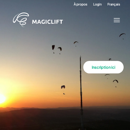
À propos
Login
Français
Inscription ici