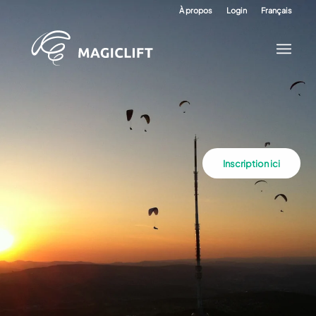
À propos
Login
Français
Inscription ici