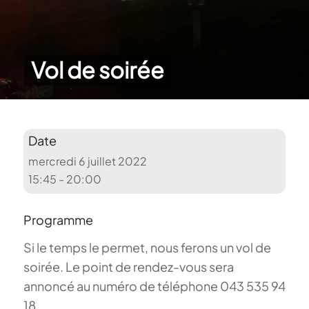
Vol de soirée
Date
mercredi 6 juillet 2022
15:45 - 20:00
Programme
Si le temps le permet, nous ferons un vol de
soirée. Le point de rendez-vous sera
annoncé au numéro de téléphone 043 535 94
18.