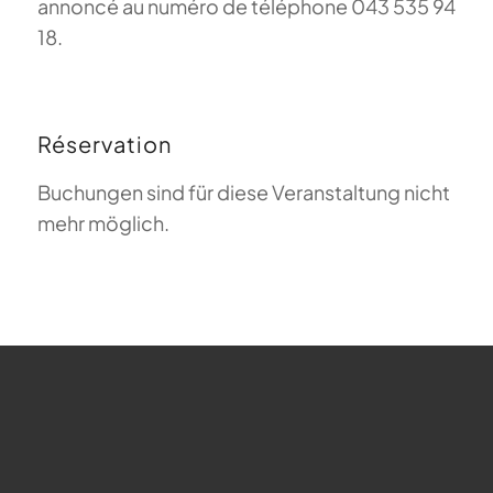
annoncé au numéro de téléphone 043 535 94
18.
Réservation
Buchungen sind für diese Veranstaltung nicht
mehr möglich.
FAQ sur le parapente
Que signifie Magiclift ?
Webcam
Copyright © 2026 - Gleitschirm-Flugschule Magiclift