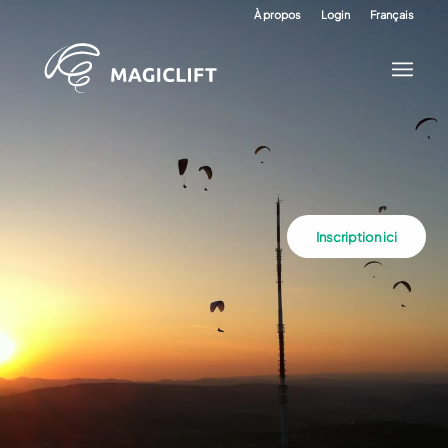
À propos
Login
Français
Inscription ici