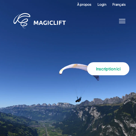
À propos
Login
Français
Inscription ici