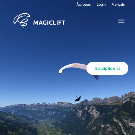
À propos
Login
Français
Inscription ici