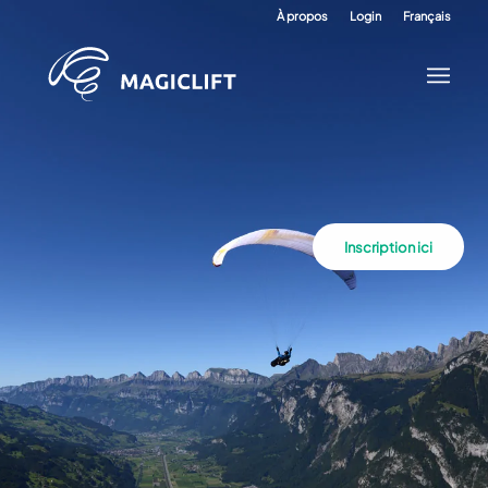
À propos
Login
Français
Inscription ici