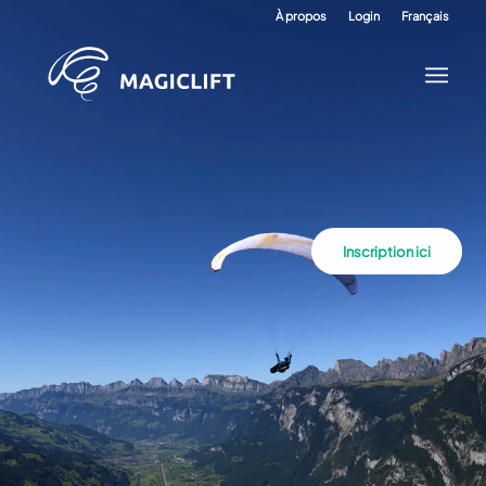
À propos
Login
Français
Inscription ici