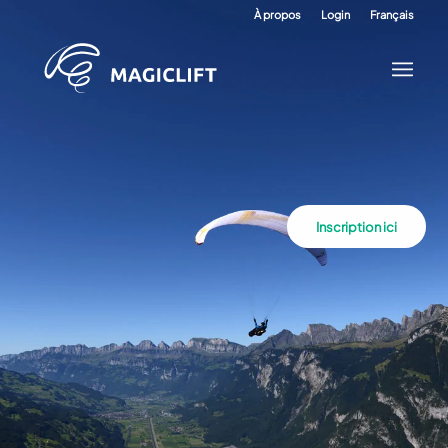
À propos
Login
Français
Inscription ici