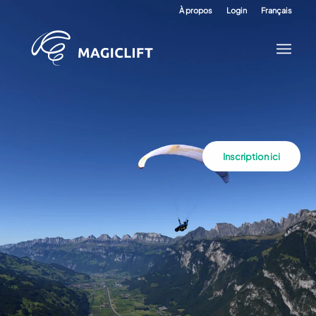
À propos
Login
Français
Inscription ici