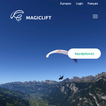
À propos
Login
Français
Inscription ici