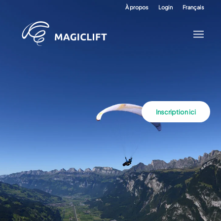
À propos
Login
Français
Inscription ici