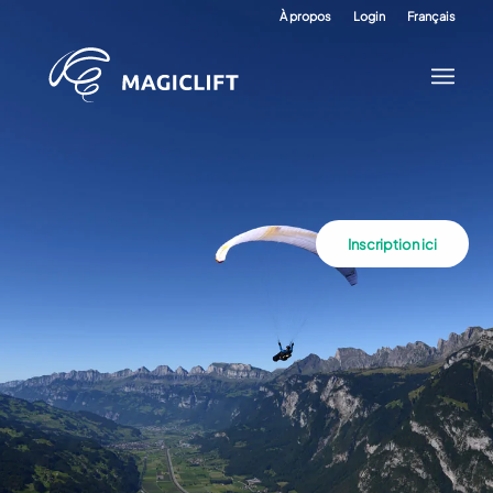
À propos
Login
Français
Inscription ici