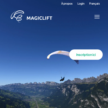
À propos
Login
Français
Inscription ici