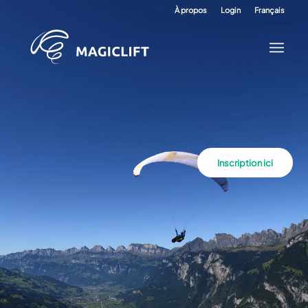
À propos
Login
Français
Inscription ici