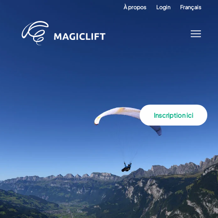
À propos
Login
Français
Inscription ici