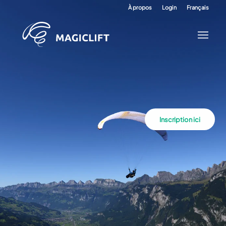
À propos
Login
Français
Inscription ici