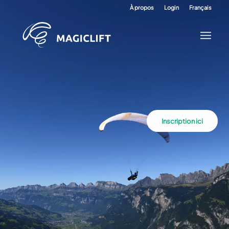
À propos
Login
Français
Inscription ici