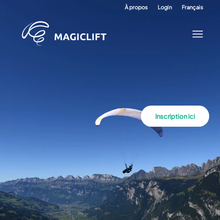
À propos
Login
Français
Inscription ici