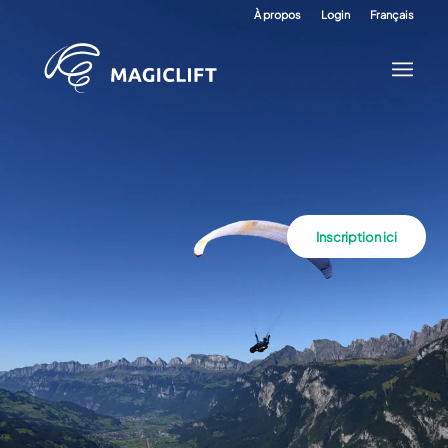
À propos
Login
Français
Inscription ici