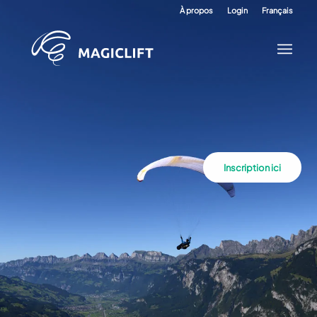
À propos
Login
Français
Inscription ici