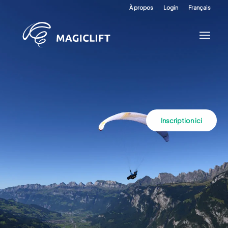
À propos
Login
Français
Inscription ici