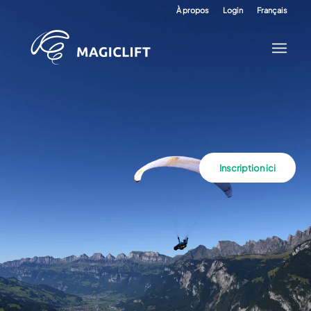
À propos
Login
Français
Inscription ici