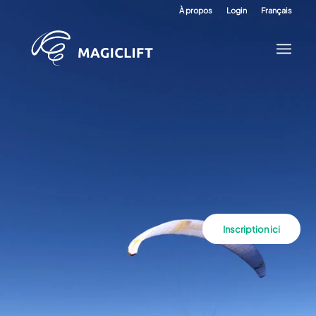
À propos
Login
Français
Inscription ici