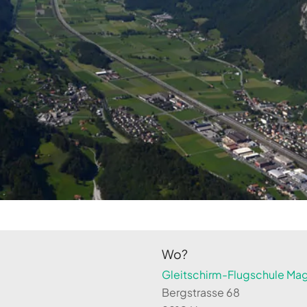
Wo?
Gleitschirm-Flugschule Magi
Bergstrasse 68