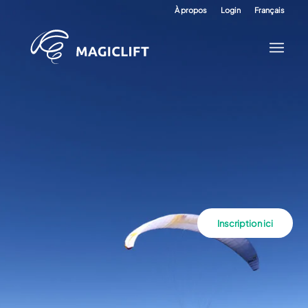
À propos
Login
Français
Inscription ici