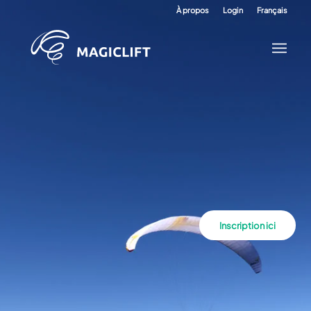
À propos
Login
Français
Inscription ici