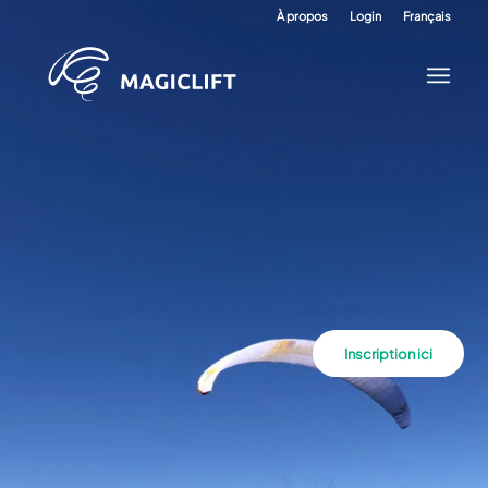
À propos
Login
Français
Inscription ici