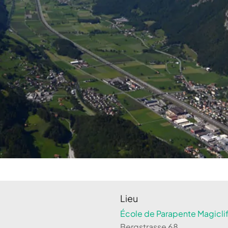
Lieu
École de Parapente Magiclif
Bergstrasse 68