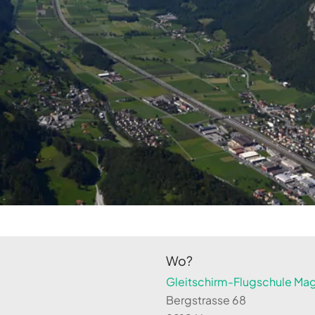
Wo?
Gleitschirm-Flugschule Magi
Bergstrasse 68