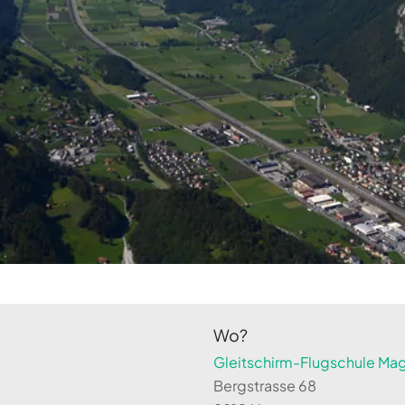
Wo?
Gleitschirm-Flugschule Magi
Bergstrasse 68