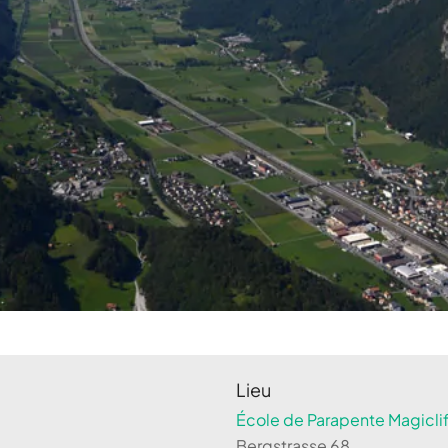
Lieu
École de Parapente Magiclif
Bergstrasse 68